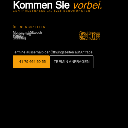
Kommen Sie
vorbei.
CENTRALSTRASSE 14, 6215 BEROMÜNSTER
ÖFFNUNGSZEITEN
Geschlossen
Montag – Mittwoch
13:00 – 19:00
Donnerstag
13:00 – 19:00
Freitag
09:00 – 17:00
Samstag
Geschlossen
Sonntag
Termine ausserhalb der Öffnungszeiten auf Anfrage.
+41 79 664 80 55
TERMIN ANFRAGEN