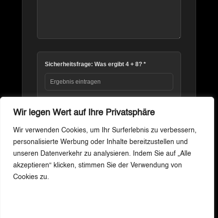
Sicherheitsfrage: Was ergibt
4
+
8
? *
Wir legen Wert auf Ihre Privatsphäre
Nachricht senden
Wir verwenden Cookies, um Ihr Surferlebnis zu verbessern,
personalisierte Werbung oder Inhalte bereitzustellen und
Zustimmung verwalten
unseren Datenverkehr zu analysieren. Indem Sie auf „Alle
Vintage · Design · Restauration —
ATELIER
akzeptieren“ klicken, stimmen Sie der Verwendung von
Um dir ein optimales Erlebnis zu bieten, verwenden wir Technologien wie
Restauration
Centralstrasse 14, 6215 Beromünster, Schweiz.
Cookies, um Geräteinformationen zu speichern und/oder darauf
Cookies zu.
Über uns
zuzugreifen. Wenn du diesen Technologien zustimmst, können wir Daten
Lokale Künstler
wie das Surfverhalten oder eindeutige IDs auf dieser Website verarbeiten.
INFO
Kontakt
Wenn du deine Zustimmung nicht erteilst oder zurückziehst, können
Do–Fr 13–19 · Sa 09–17
bestimmte Merkmale und Funktionen beeinträchtigt werden.
+41 79 664 80 55