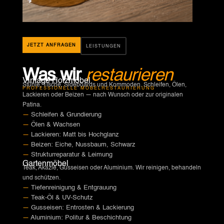
JETZT ANFRAGEN
LEISTUNGEN
Was wir
restaurieren
Vintage Holzmöbel
Stühle, Tische, Sideboards und Kommoden. Schleifen, Ölen,
PROFESSIONELLE MÖBELRESTAURIERUNG
Lackieren oder Beizen — nach Wunsch oder zur originalen
Patina.
—
Schleifen & Grundierung
—
Ölen & Wachsen
—
Lackieren: Matt bis Hochglanz
—
Beizen: Eiche, Nussbaum, Schwarz
—
Strukturreparatur & Leimung
Gartenmöbel
Teak, Akazie, Gusseisen oder Aluminium. Wir reinigen, behandeln
und schützen.
—
Tiefenreinigung & Entgrauung
—
Teak-Öl & UV-Schutz
—
Gusseisen: Entrosten & Lackierung
—
Aluminium: Politur & Beschichtung