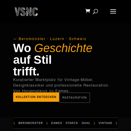
Products
search
— Beromünster · Luzern · Schweiz
Wo
Geschichte
auf Stil
trifft.
Kuratierter Marktplatz für Vintage-Möbel,
Designklassiker und professionelle Restauration.
Von Horgenglarus zu Eames.
KOLLEKTION ENTDECKEN
RESTAURATION
LS
|
BEROMÜNSTER
|
EAMES · STARCK · GUHL
|
VINTAGE
|
RESTAURAT