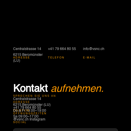
Centralstrasse 14
+41 79 664 80 55
info@vsnc.ch
6215 Beromünster
ADRESSE
TELEFON
E-MAIL
(LU)
Kontakt
aufnehmen.
SPRECHEN SIE UNS AN
Centralstrasse 14
ADRESSE
6215 Beromünster (LU)
+41 79 664 80 55
Do & Fr 13:00–19:00
TELEFON
ÖFFNUNGSZEITEN
Sa 09:00–17:00
@vsnc.ch Instagram
SOCIAL