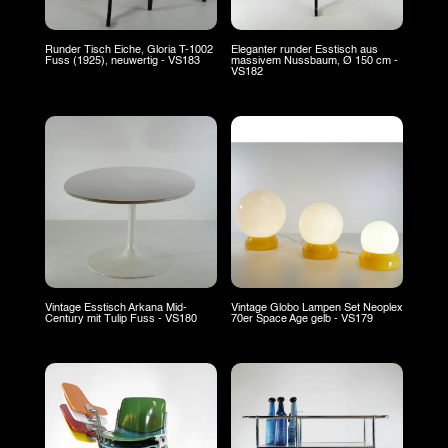
Runder Tisch Eiche, Gloria T-1002
Eleganter runder Esstisch aus
Fuss (1925), neuwertig - VS183
massivem Nussbaum, Ø 150 cm -
VS182
Vintage Esstisch Arkana Mid-
Vintage Globo Lampen Set Neoplex
Century mit Tulip Fuss - VS180
70er Space Age gelb - VS179