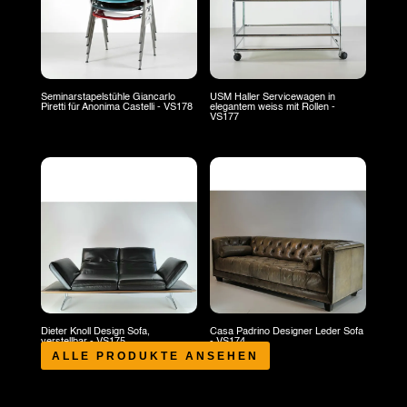
Seminarstapelstühle Giancarlo
USM Haller Servicewagen in
Piretti für Anonima Castelli - VS178
elegantem weiss mit Rollen -
VS177
Dieter Knoll Design Sofa,
Casa Padrino Designer Leder Sofa
verstellbar - VS175
- VS174
ALLE PRODUKTE ANSEHEN