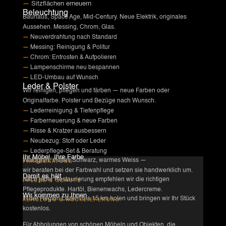
—
Sitzflächen erneuern
Beleuchtung
Bauhaus, Space Age, Mid-Century. Neue Elektrik, originales
Aussehen. Messing, Chrom, Glas.
—
Neuverdrahtung nach Standard
—
Messing: Reinigung & Politur
—
Chrom: Entrosten & Aufpolieren
—
Lampenschirme neu bespannen
—
LED-Umbau auf Wunsch
Leder & Polster
Wir reinigen, pflegen und färben — neue Farben oder
Originalfarbe. Polster und Bezüge nach Wunsch.
—
Lederreinigung & Tiefenpflege
—
Farberneuerung & neue Farben
—
Risse & Kratzer ausbessern
—
Neubezug: Stoff oder Leder
—
Lederpflege-Set & Beratung
Ihr Möbel, Ihre Farbe
Waldgrün, mattes Schwarz, warmes Weiss —
FARBBERATUNG
wir beraten bei der Farbwahl und setzen sie handwerklich um.
Damit es hält
Nach jeder Restaurierung empfehlen wir die richtigen
PFLEGE & SCHUTZ
Pflegeprodukte. Hartöl, Bienenwachs, Ledercreme.
Wir kommen zu Ihnen
In der Region Luzern bis 15 km holen und bringen wir Ihr Stück
ABHOLUNG & RÜCKLIEFERUNG
kostenlos.
Für Abholungen von schönen Möbeln und Objekten, die