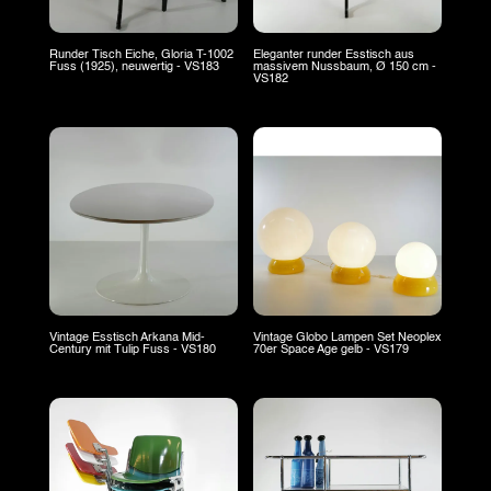
Runder Tisch Eiche, Gloria T-1002
Eleganter runder Esstisch aus
Fuss (1925), neuwertig - VS183
massivem Nussbaum, Ø 150 cm -
VS182
Vintage Esstisch Arkana Mid-
Vintage Globo Lampen Set Neoplex
Century mit Tulip Fuss - VS180
70er Space Age gelb - VS179