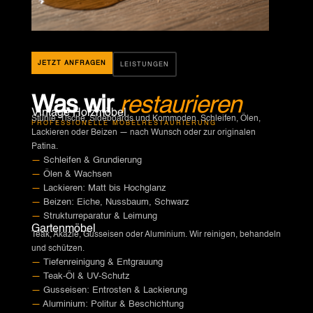
JETZT ANFRAGEN
LEISTUNGEN
Was wir
restaurieren
Vintage Holzmöbel
Stühle, Tische, Sideboards und Kommoden. Schleifen, Ölen,
PROFESSIONELLE MÖBELRESTAURIERUNG
Lackieren oder Beizen — nach Wunsch oder zur originalen
Patina.
—
Schleifen & Grundierung
—
Ölen & Wachsen
—
Lackieren: Matt bis Hochglanz
—
Beizen: Eiche, Nussbaum, Schwarz
—
Strukturreparatur & Leimung
Gartenmöbel
Teak, Akazie, Gusseisen oder Aluminium. Wir reinigen, behandeln
und schützen.
—
Tiefenreinigung & Entgrauung
—
Teak-Öl & UV-Schutz
—
Gusseisen: Entrosten & Lackierung
—
Aluminium: Politur & Beschichtung