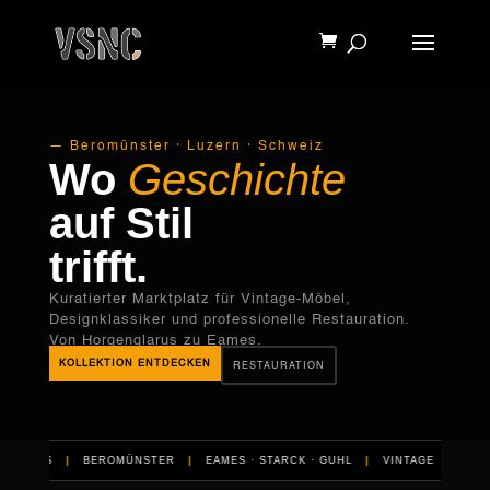
Products
search
— Beromünster · Luzern · Schweiz
Wo
Geschichte
auf Stil
trifft.
Kuratierter Marktplatz für Vintage-Möbel,
Designklassiker und professionelle Restauration.
Von Horgenglarus zu Eames.
KOLLEKTION ENTDECKEN
RESTAURATION
ALS
|
BEROMÜNSTER
|
EAMES · STARCK · GUHL
|
VINTAGE
|
RESTAUR