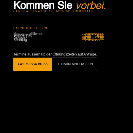
Kommen Sie
vorbei.
CENTRALSTRASSE 14, 6215 BEROMÜNSTER
ÖFFNUNGSZEITEN
Geschlossen
Montag – Mittwoch
13:00 – 19:00
Donnerstag
13:00 – 19:00
Freitag
09:00 – 17:00
Samstag
Geschlossen
Sonntag
Termine ausserhalb der Öffnungszeiten auf Anfrage.
+41 79 664 80 55
TERMIN ANFRAGEN