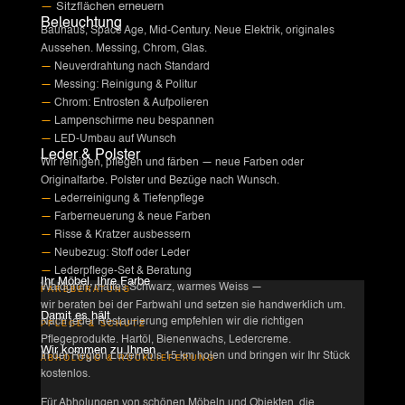
—
Sitzflächen erneuern
Beleuchtung
Bauhaus, Space Age, Mid-Century. Neue Elektrik, originales
Aussehen. Messing, Chrom, Glas.
—
Neuverdrahtung nach Standard
—
Messing: Reinigung & Politur
—
Chrom: Entrosten & Aufpolieren
—
Lampenschirme neu bespannen
—
LED-Umbau auf Wunsch
Leder & Polster
Wir reinigen, pflegen und färben — neue Farben oder
Originalfarbe. Polster und Bezüge nach Wunsch.
—
Lederreinigung & Tiefenpflege
—
Farberneuerung & neue Farben
—
Risse & Kratzer ausbessern
—
Neubezug: Stoff oder Leder
—
Lederpflege-Set & Beratung
Ihr Möbel, Ihre Farbe
Waldgrün, mattes Schwarz, warmes Weiss —
FARBBERATUNG
wir beraten bei der Farbwahl und setzen sie handwerklich um.
Damit es hält
Nach jeder Restaurierung empfehlen wir die richtigen
PFLEGE & SCHUTZ
Pflegeprodukte. Hartöl, Bienenwachs, Ledercreme.
Wir kommen zu Ihnen
In der Region Luzern bis 15 km holen und bringen wir Ihr Stück
ABHOLUNG & RÜCKLIEFERUNG
kostenlos.
Für Abholungen von schönen Möbeln und Objekten, die