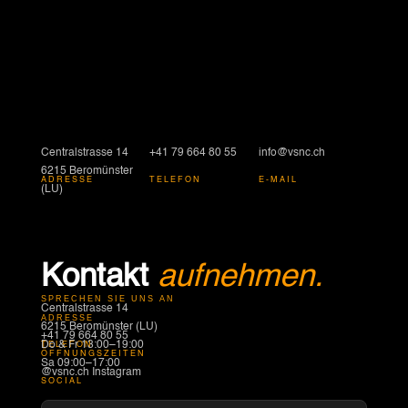
Centralstrasse 14
+41 79 664 80 55
info@vsnc.ch
6215 Beromünster
ADRESSE
TELEFON
E-MAIL
(LU)
Kontakt
aufnehmen.
SPRECHEN SIE UNS AN
Centralstrasse 14
ADRESSE
6215 Beromünster (LU)
+41 79 664 80 55
Do & Fr 13:00–19:00
TELEFON
ÖFFNUNGSZEITEN
Sa 09:00–17:00
@vsnc.ch Instagram
SOCIAL