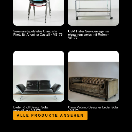
Seminarstapelstühle Giancarlo
USM Haller Servicewagen in
Piretti für Anonima Castelli - VS178
elegantem weiss mit Rollen -
VS177
Dieter Knoll Design Sofa,
Casa Padrino Designer Leder Sofa
verstellbar - VS175
- VS174
ALLE PRODUKTE ANSEHEN