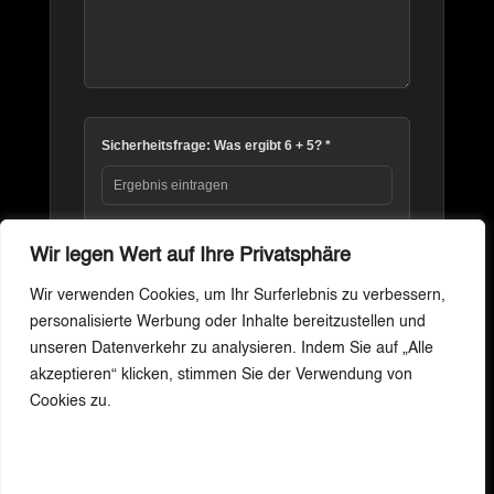
Sicherheitsfrage: Was ergibt
6
+
5
? *
Wir legen Wert auf Ihre Privatsphäre
Nachricht senden
Wir verwenden Cookies, um Ihr Surferlebnis zu verbessern,
personalisierte Werbung oder Inhalte bereitzustellen und
Zustimmung verwalten
unseren Datenverkehr zu analysieren. Indem Sie auf „Alle
Vintage · Design · Restauration —
ATELIER
akzeptieren“ klicken, stimmen Sie der Verwendung von
Um dir ein optimales Erlebnis zu bieten, verwenden wir Technologien wie
Restauration
Centralstrasse 14, 6215 Beromünster, Schweiz.
Cookies, um Geräteinformationen zu speichern und/oder darauf
Cookies zu.
Über uns
zuzugreifen. Wenn du diesen Technologien zustimmst, können wir Daten
Lokale Künstler
wie das Surfverhalten oder eindeutige IDs auf dieser Website verarbeiten.
INFO
Kontakt
Wenn du deine Zustimmung nicht erteilst oder zurückziehst, können
Do–Fr 13–19 · Sa 09–17
bestimmte Merkmale und Funktionen beeinträchtigt werden.
+41 79 664 80 55