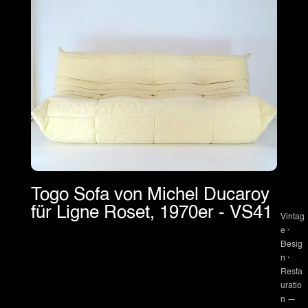
Togo Sofa von Michel Ducaroy
für Ligne Roset, 1970er - VS41
Vintag
e ·
Desig
n ·
Resta
uratio
n —