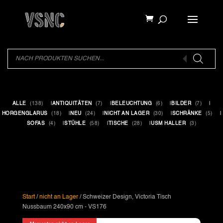
Products
search
Products
search
ALLE
(138)
ANTIQUITÄTEN
(7)
BELEUCHTUNG
(6)
BILDER
(7)
HORGENGLARUS
(18)
NEU
(24)
NICHT AN LAGER
(30)
SCHRÄNKE
(5)
SOFAS
(4)
STÜHLE
(58)
TISCHE
(28)
USM HALLER
(3)
Start
/
nicht an Lager
/ Schweizer Design, Victoria Tisch
Nussbaum 240x90 cm - VS176