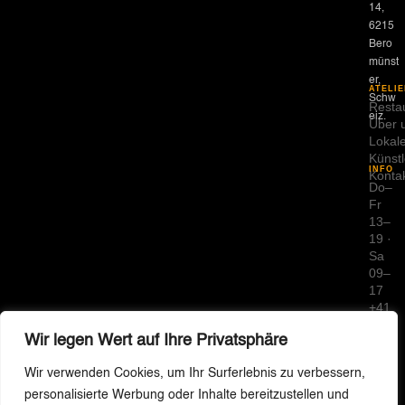
14,
6215
Bero
münst
er,
ATELIE
Schw
Resta
eiz.
Über 
Lokal
Künstl
INFO
Konta
Do–
Fr
13–
19 ·
Sa
09–
17
+41
79
Wir legen Wert auf Ihre Privatsphäre
664
80
Wir verwenden Cookies, um Ihr Surferlebnis zu verbessern,
55
info
personalisierte Werbung oder Inhalte bereitzustellen und