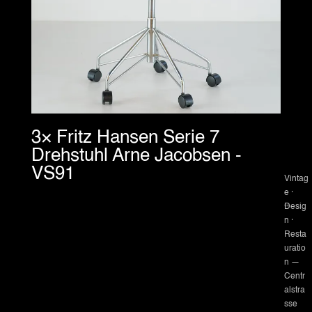
3× Fritz Hansen Serie 7
Drehstuhl Arne Jacobsen -
VS91
Vintag
e ·
Desig
n ·
Resta
uratio
n —
Centr
alstra
sse