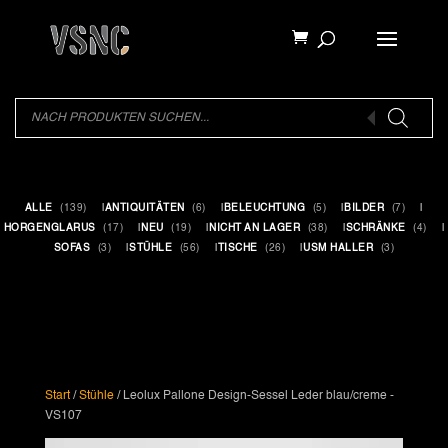
Products
search
Products
search
ALLE
(139)
ANTIQUITÄTEN
(6)
BELEUCHTUNG
(5)
BILDER
(7)
HORGENGLARUS
(17)
NEU
(19)
NICHT AN LAGER
(38)
SCHRÄNKE
(4)
SOFAS
(3)
STÜHLE
(56)
TISCHE
(26)
USM HALLER
(3)
Start
/
Stühle
/ Leolux Pallone Design-Sessel Leder blau/creme -
VS107