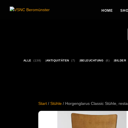
Pr
se
HOME
SH
ALLE
(138)
ANTIQUITÄTEN
(7)
BELEUCHTUNG
(6)
BILDER
Start
/
Stühle
/ Horgenglarus Classic Stühle, rest