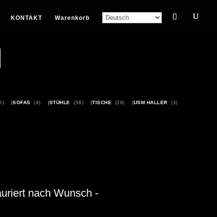
KONTAKT
Warenkorb
5)
SOFAS
(4)
STÜHLE
(58)
TISCHE
(28)
USM HALLER
(3)
auriert nach Wunsch -