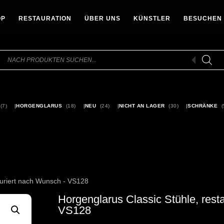
oducts
arch
OP
RESTAURATION
ÜBER UNS
KÜNSTLER
BESUCHEN
Products
search
(7)
HORGENGLARUS
(18)
NEU
(24)
NICHT AN LAGER
(30)
SCHRÄNKE
(
auriert nach Wunsch - VS128
Horgenglarus Classic Stühle, rest
VS128