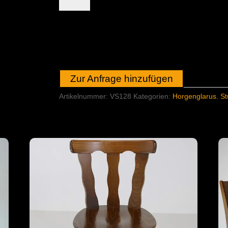
Stühle,
restauriert
nach
Wunsch
-
VS128
Zur Anfrage hinzufügen
Menge
Artikelnummer:
VS128
Kategorien:
Horgenglarus
,
St