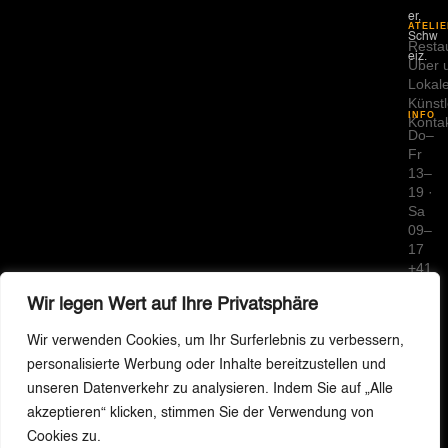
er,
ATELIE
Schw
Resta
eiz.
Über 
Lokal
Künstl
INFO
Konta
Do–
Fr
13–
19 ·
Sa
09–
17
+41
79
Wir legen Wert auf Ihre Privatsphäre
664
80
Wir verwenden Cookies, um Ihr Surferlebnis zu verbessern,
55
info
personalisierte Werbung oder Inhalte bereitzustellen und
Zustimmung verwalten
@vs
unseren Datenverkehr zu analysieren. Indem Sie auf „Alle
nc.ch
akzeptieren“ klicken, stimmen Sie der Verwendung von
Impr
Um dir ein optimales Erlebnis zu bieten, verwenden wir Technologien wie
Cookies, um Geräteinformationen zu speichern und/oder darauf
Cookies zu.
essu