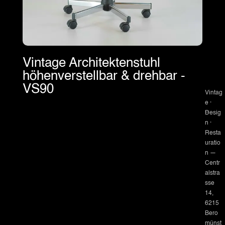
Vintage Architektenstuhl
höhenverstellbar & drehbar -
VS90
Vintag
e ·
Desig
n ·
Resta
uratio
n —
Centr
alstra
sse
14,
6215
Bero
münst