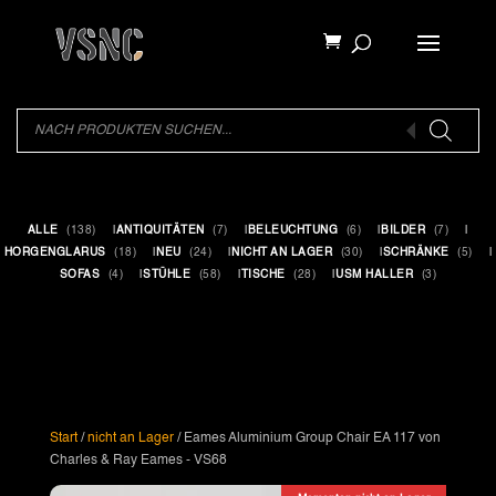
Products
search
Products
search
ALLE
(138)
ANTIQUITÄTEN
(7)
BELEUCHTUNG
(6)
BILDER
(7)
HORGENGLARUS
(18)
NEU
(24)
NICHT AN LAGER
(30)
SCHRÄNKE
(5)
SOFAS
(4)
STÜHLE
(58)
TISCHE
(28)
USM HALLER
(3)
Start
/
nicht an Lager
/ Eames Aluminium Group Chair EA 117 von
Charles & Ray Eames - VS68