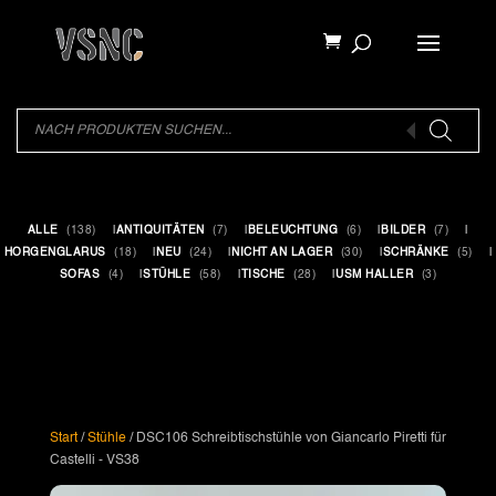
Products
search
Products
search
ALLE
(138)
ANTIQUITÄTEN
(7)
BELEUCHTUNG
(6)
BILDER
(7)
HORGENGLARUS
(18)
NEU
(24)
NICHT AN LAGER
(30)
SCHRÄNKE
(5)
SOFAS
(4)
STÜHLE
(58)
TISCHE
(28)
USM HALLER
(3)
Start
/
Stühle
/ DSC106 Schreibtischstühle von Giancarlo Piretti für
Castelli - VS38