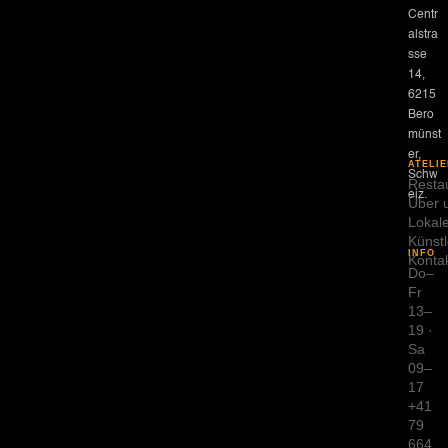
Centr
alstra
sse
14,
6215
Bero
münst
er,
ATELIE
Schw
Resta
eiz.
Über 
Lokal
Künstl
INFO
Konta
Do–
Fr
13–
19 ·
Sa
09–
17
+41
79
664