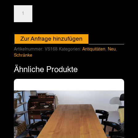
Antiker
Apothekerschrank
mit
12
Schubladen,
Zur Anfrage hinzufügen
Vintage
-
Artikelnummer:
VS168
Kategorien:
Antiquitäten
,
Neu
,
VS168
Schränke
Menge
Ähnliche Produkte