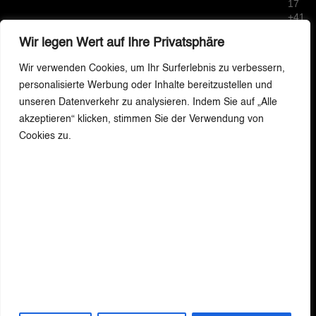
17
+41
79
Wir legen Wert auf Ihre Privatsphäre
664
80
Wir verwenden Cookies, um Ihr Surferlebnis zu verbessern,
55
info
personalisierte Werbung oder Inhalte bereitzustellen und
Zustimmung verwalten
@vs
unseren Datenverkehr zu analysieren. Indem Sie auf „Alle
nc.ch
akzeptieren“ klicken, stimmen Sie der Verwendung von
Impr
Um dir ein optimales Erlebnis zu bieten, verwenden wir Technologien wie
Cookies, um Geräteinformationen zu speichern und/oder darauf
Cookies zu.
essu
zuzugreifen. Wenn du diesen Technologien zustimmst, können wir Daten
m
wie das Surfverhalten oder eindeutige IDs auf dieser Website verarbeiten.
Cook
Wenn du deine Zustimmung nicht erteilst oder zurückziehst, können
ie
bestimmte Merkmale und Funktionen beeinträchtigt werden.
Richtl
ine
Dienste verwalten
Date
nsch
utz
Akzeptieren
Ablehnen
Einstellungen ansehen