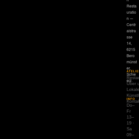
n ·
Resta
uratio
n —
Centr
alstra
sse
14,
6215
Bero
münst
er,
ATELIE
Schw
Resta
eiz.
Über 
Lokal
Künstl
INFO
Konta
Do–
Fr
13–
19 ·
Sa
09–