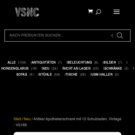
Products
search
Products
search
ALLE
(138)
ANTIQUITÄTEN
(7)
BELEUCHTUNG
(6)
BILDER
(7)
HORGENGLARUS
(18)
NEU
(24)
NICHT AN LAGER
(30)
SCHRÄNKE
(5)
SOFAS
(4)
STÜHLE
(58)
TISCHE
(28)
USM HALLER
(3)
Start
/
Neu
/ Antiker Apothekerschrank mit 12 Schubladen, Vintage
- VS168