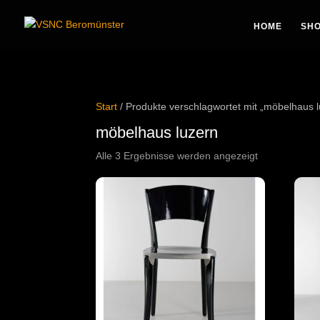
Pr
se
HOME
SH
Start
/ Produkte verschlagwortet mit „möbelhaus l
möbelhaus luzern
Nach
Alle 3 Ergebnisse werden angezeigt
Aktualität
sortiert