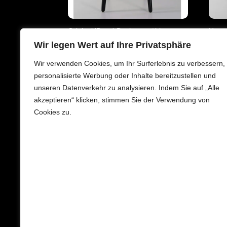
Original 'Paco'-Designerstühle von
Horge
Althaus & Laprell - VS147
der B
Wir legen Wert auf Ihre Privatsphäre
Wir verwenden Cookies, um Ihr Surferlebnis zu verbessern,
personalisierte Werbung oder Inhalte bereitzustellen und
Vintage · Design · Restauration —
unseren Datenverkehr zu analysieren. Indem Sie auf „Alle
Centralstrasse 14, 6215 Beromünster, Schweiz.
akzeptieren“ klicken, stimmen Sie der Verwendung von
Cookies zu.