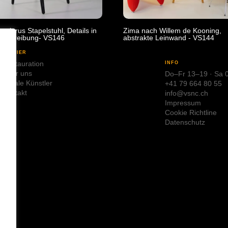
nglarus Stapelstuhl, Details in
Zima nach Willem de Kooning,
eschreibung- VS146
abstrakte Leinwand - VS144
ATELIER
Restauration
INFO
Über uns
Do–Fr 13–19 · Sa 
Lokale Künstler
+41 79 664 80 55
Kontakt
info@vsnc.ch
Impressum
Cookie Richtline
Datenschutz