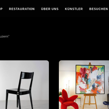
oducts
arch
OP
RESTAURATION
ÜBER UNS
KÜNSTLER
BESUCHEN
uzern“